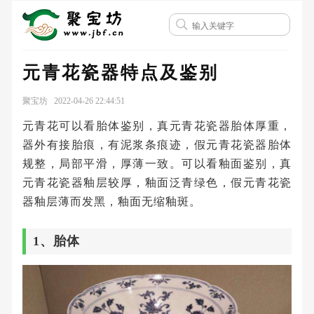
元青花瓷器特点及鉴别
聚宝坊 2022-04-26 22:44:51
元青花可以看胎体鉴别，真元青花瓷器胎体厚重，
器外有接胎痕，有泥浆条痕迹，假元青花瓷器胎体
规整，局部平滑，厚薄一致。可以看釉面鉴别，真
元青花瓷器釉层较厚，釉面泛青绿色，假元青花瓷
器釉层薄而发黑，釉面无缩釉斑。
1、胎体