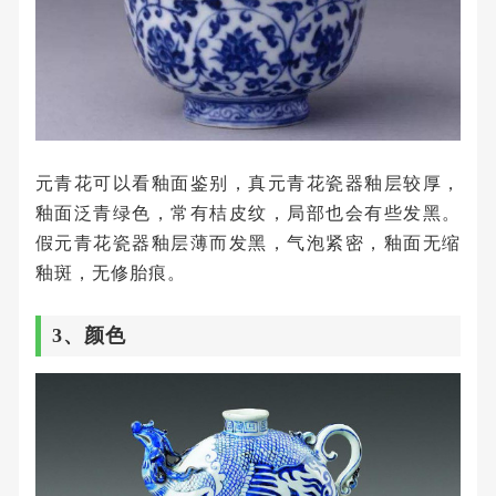
元青花可以看釉面鉴别，真元青花瓷器釉层较厚，
釉面泛青绿色，常有桔皮纹，局部也会有些发黑。
假元青花瓷器釉层薄而发黑，气泡紧密，釉面无缩
釉斑，无修胎痕。
3、颜色